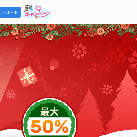
ウンロード
tify 音楽変換
tifyの曲をMP3で永久保存
tube Music 変換
tube Musicの曲をMP3で永久保存
Fab Player
ンロードした音楽をオフラインで