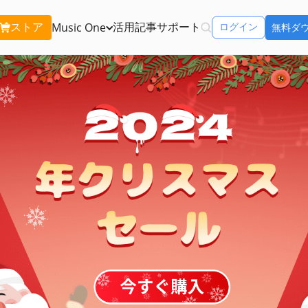
ストア
活用記事
サポート
Music One
ログイン
無料ダ
含む:
Apple Music 変換
Spo
Apple Musicの曲をMP3で永久保存
Spo
Amazon Music 変換
You
Amazon Musicの曲をMP3で永久保存
You
icOne
Tune
リーミングサービ
Line Music 変換
できるソフト
ダウ
Line Musicの曲をMP3で永久保存
再生