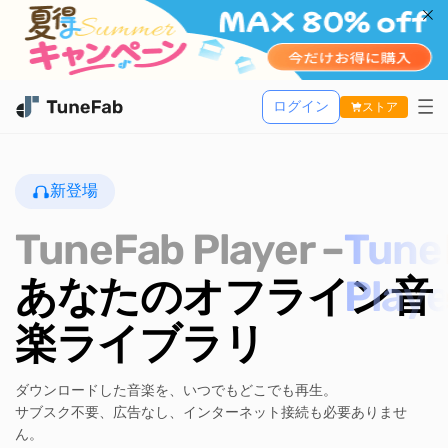
ログイン
ストア
Music One
新登場
活用記事
TuneFab MusicOne
TuneFab Player –
サポート
Apple Music 変換
あなたのオフライン音
Spotify 音楽変換
Amazon Music 変換
楽ライブラリ
Youtube Music 変換
ダウンロードした音楽を、いつでもどこでも再生。
Line Music 変換
サブスク不要、広告なし、インターネット接続も必要ありませ
TuneFab Player
ん。