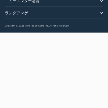
ニュースレター購読
販売に関するFAQs
プライバシーポリシー
Amazon Musicの音楽をMP3に変換
活用記事一覧
特定商取引に基づく表記
M4P音楽をM4Aに変換
ラングアンゲ
製品情報、キャンペーンなどの最新情報をゲット
ダウンロードセンター
アフィリエイト
English
返金ポリシー
今すぐ購読
Copyright © 2026 TuneFab Software Inc. All rights reserved.
日本語
無料ライセンスコードを取得
Français
Deutsch
Español
Português
Italiano
Nederlands
Русский язык
阿拉伯语（العربية）
繁體中文
简体中文
한국어