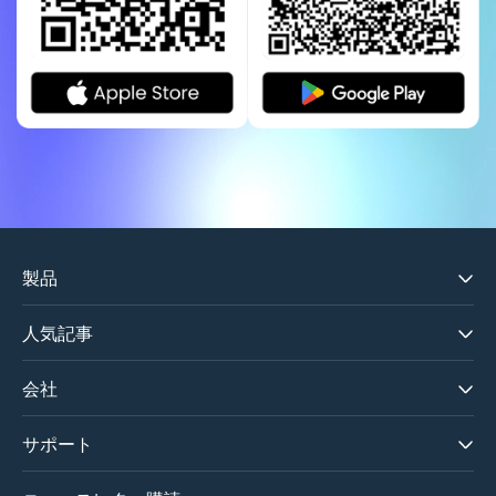
製品
Apple Music変換ソフト
人気記事
Spotify音楽変換ソフト
Spotifyの曲をMP3でダウンロード
Amazon Music変換ソフト
会社
SpotifyをMP3に変換するソフトお薦め
YouTube Music変換ソフト
TuneFabについて
Apple MusicをMP3に変換するソフトお薦め
All-in-one音楽変換ソフト
サポート
お問い合わせ
YouTube Musicを無料でダウンロード
Line Music 変換
サポートセンター
ご利用規約
Amazon Musicの曲をダウンロード