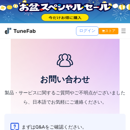
ログイン
ストア
Music One
活用記事
TuneFab MusicOne
サポート
Apple Music 変換
お問い合わせ
Spotify 音楽変換
製品・サービスに関するご質問やご不明点がございました
Amazon Music 変換
ら、日本語でお気軽にご連絡ください。
Youtube Music 変換
Line Music 変換
TuneFab Player
まずはQ&Aをご確認ください。