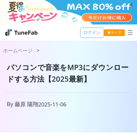
ログイン
ストア
Music One
ホームページ
>
活用記事
TuneFab MusicOne
パソコンで音楽をMP3にダウンロー
サポート
ドする方法【2025最新】
Apple Music 変換
Spotify 音楽変換
Amazon Music 変換
By 藤原 陽翔
2025-11-06
Youtube Music 変換
Line Music 変換
TuneFab Player