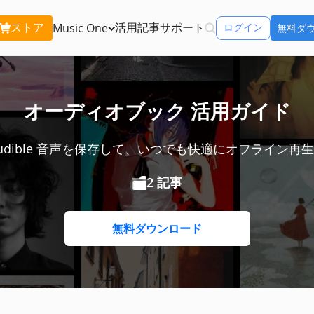
ストア
活用記事
サポート
Music One
ログイン
無料ダ
含む:
Apple Music 変換
Spo
オーディオブック 活用ガイド
Apple Musicの曲をMP3で永久保存
Spo
udible 音声を保存して、いつでも快適にオフライン再
Amazon Music 変換
You
Amazon Musicの曲をMP3で永久保存
You
2 記事
icOne
Tune
リーミングサービ
Line Music 変換
できるソフト
ダウ
Line Musicの曲をMP3で永久保存
無料ダウンロード
再生
ンをチェック