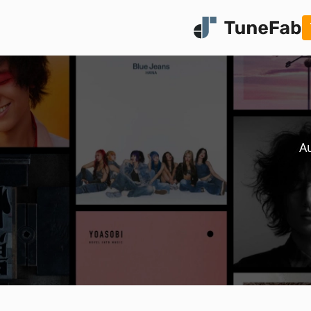
A
TuneFab Mus
日本で流行っている音楽スト
スから曲をMP3で永久保存
詳しく見る
今すぐ無料体験
プラ