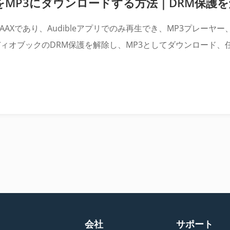
ックをMP3にダウンロードする方法｜DRM保護
A/AAXであり、Audibleアプリでのみ再生でき、MP3プレー
ディオブックのDRM保護を解除し、MP3としてダウンロード、任
会社
サポート