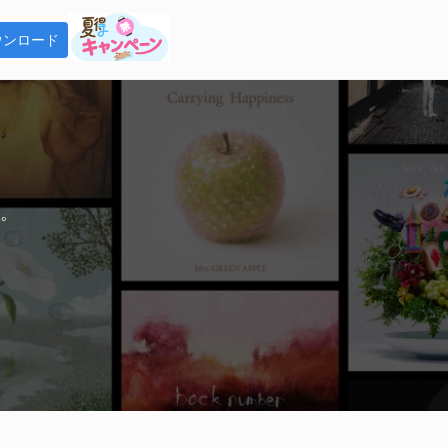
ウンロード
tify 音楽変換
tifyの曲をMP3で永久保存
生。
tube Music 変換
tube Musicの曲をMP3で永久保存
Fab Player
ンロードした音楽をオフラインで