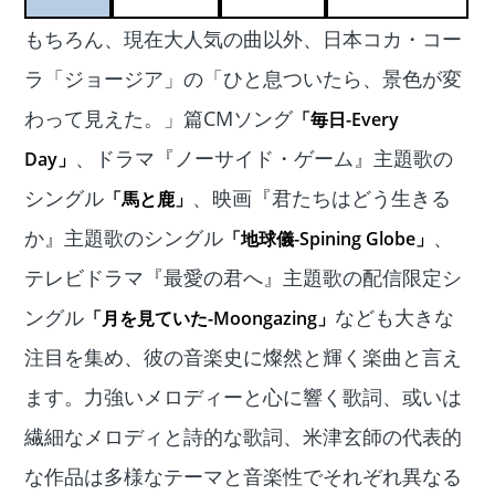
もちろん、現在大人気の曲以外、日本コカ・コー
ラ「ジョージア」の「ひと息ついたら、景色が変
わって見えた。」篇CMソング
「毎日-Every
、ドラマ『ノーサイド・ゲーム』主題歌の
Day」
シングル
、映画『君たちはどう生きる
「馬と鹿」
か』主題歌のシングル
、
「地球儀-Spining Globe」
テレビドラマ『最愛の君へ』主題歌の配信限定シ
ングル
なども大きな
「月を見ていた-Moongazing」
注目を集め、彼の音楽史に燦然と輝く楽曲と言え
ます。力強いメロディーと心に響く歌詞、或いは
繊細なメロディと詩的な歌詞、米津玄師の代表的
な作品は多様なテーマと音楽性でそれぞれ異なる