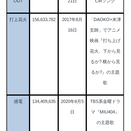
OUT
21日
CMソング
打上花火
156,633,782
2017年8月
「DAOKO×米津
16日
玄師」でアニメ
映画『打ち上げ
花火、下から見
るか? 横から見
るか?』の主題
歌
感電
134,409,635
2020年8月5
TBS系金曜ドラ
日
マ『MIU404』
の主題歌