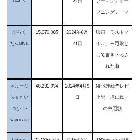
BACK
23日
ソーマン』オー
プニングテーマ
がらく
15,079,385
2024年8月
映画「ラストマ
た-JUNK
21日
イル」主題歌と
して書き下ろさ
れた曲
さよーな
48,231,034
2024年4月8
NHK連続テレビ
らまたい
日
小説「虎に翼」
つか！-
の主題歌
sayonara
Lemon
212,857,213
2018年3月
TBSテレビ金曜