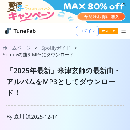
ログイン
ストア
Music One
ホームページ
>
Spotifyガイド
>
Spotifyの曲をMP3にダウンロード
活用記事
TuneFab MusicOne
「2025年最新」米津玄師の最新曲・
サポート
Apple Music 変換
アルバムをMP3としてダウンロー
Spotify 音楽変換
ド！
Amazon Music 変換
Youtube Music 変換
Line Music 変換
By 森川 涼
2025-12-14
TuneFab Player