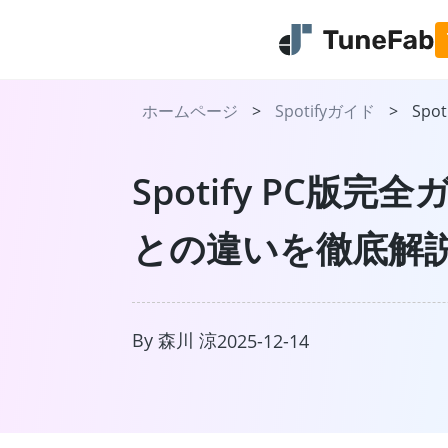
ホームページ
>
Spotifyガイド
>
Spot
Spotify PC版
との違いを徹底解
TuneFab Mus
日本で流行っている音楽スト
スから曲をMP3で永久保存
By 森川 涼
詳しく見る
2025-12-14
今すぐ無料体験
プラ