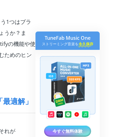
もう1つはブラ
しょうか？ま
TuneFab Music One
ifyの機能や使
ストリーミング音楽を
永久保存
むためのヒン
「最適解」
。それが
今すぐ無料体験