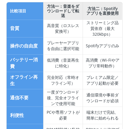
方法一：音楽をダ
方法二：Spotify
比較項目
ウンロードして転
アプリを直接使用
送
ストリーミング品
高音質（ロスレス
音質
質依存（最大
変換可）
320kbps）
プレーヤーアプリ
操作の自由度
Spotifyアプリのみ
を自由に選択可能
バッテリー消
低消費（音楽再生
高消費（Wi-Fiやア
費
に特化）
プリ常時動作）
オフライン再
完全対応（常時オ
プレミアム限定／
生
フライン可）
アプリ起動が必要
一度ダウンロード
通信環境や事前ダ
通信不要
後、完全オフライ
ウンロードが必須
ンで使用可能
PCや専用ソフトが
端末だけで完結、
利便性
必要
簡単に始められる