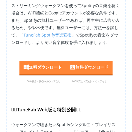
ストリーミングウォークマンを使ってSpotifyの音楽を聴く
場合は、WiFi接続とGoogleアカウントが必要な条件です。
また、Spotifyの無料ユーザーであれば、再生中に広告が入
るため、やや不便です。無料ユーザーには、方法一を試し
て、「
TuneFab Spotify音楽変換
」でSpotifyの音楽をダウ
ンロードし、より良い音楽体験を手に入れましょう。
無料ダウンロード
無料ダウンロード
100%安全・安心
マルウェアなし
100%安全・安心
マルウェアなし
👇🏻TuneFab Web版も特別公開👇🏻
ウォークマンで聴きたいSpotifyシングル曲・プレイリス
ト・アルバムを見つけ、「…」→「シェア」→「曲のリン