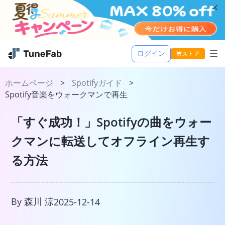
ログイン
ストア
Music One
ホームページ
>
Spotifyガイド
>
Spotify音楽をウォークマンで再生
活用記事
TuneFab MusicOne
「すぐ成功！」Spotifyの曲をウォー
サポート
Apple Music 変換
クマンに転送してオフライン再生す
Spotify 音楽変換
る方法
Amazon Music 変換
Youtube Music 変換
Line Music 変換
By 森川 涼
2025-12-14
TuneFab Player