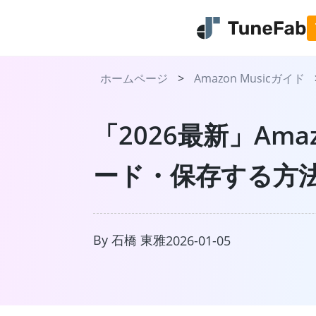
ホームページ
>
Amazon Musicガイド
「2026最新」Am
ード・保存する方
TuneFab Mus
日本で流行っている音楽スト
スから曲をMP3で永久保存
By 石橋 東雅
詳しく見る
2026-01-05
今すぐ無料体験
プラ