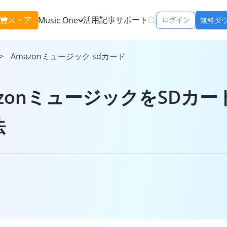
ストア
活用記事
サポート
Music One
ログイン
無料ダ
含む:
>
Amazonミュージック sdカード
Apple Music 変換
Spo
Apple Musicの曲をMP3で永久保存
Spo
azonミュージックをSDカ
Amazon Music 変換
You
法
Amazon Musicの曲をMP3で永久保存
You
icOne
Tune
リーミングサービ
Line Music 変換
できるソフト
ダウ
Line Musicの曲をMP3で永久保存
再生
ンをチェック