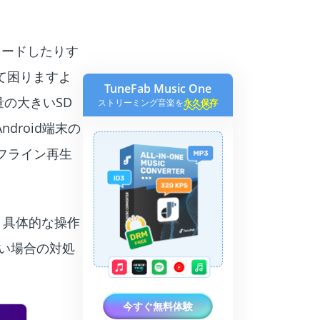
ンロードしたりす
て困りますよ
TuneFab Music One
量の大きいSD
ストリーミング音楽を
永久保存
roid端末の
フライン再生
す。具体的な操作
い場合の対処
）
今すぐ無料体験