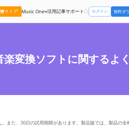
ストア
活用記事
サポート
Music One
ログイン
無料ダ
含む:
Apple Music 変換
Spo
Apple Musicの曲をMP3で永久保存
Spo
otify音楽変換ソフトに関する
Amazon Music 変換
You
Amazon Musicの曲をMP3で永久保存
You
icOne
Tune
リーミングサービ
Line Music 変換
できるソフト
ダウ
Line Musicの曲をMP3で永久保存
再生
ンをチェック
ん。また、30日の試用期限があります。製品版では、製品の全