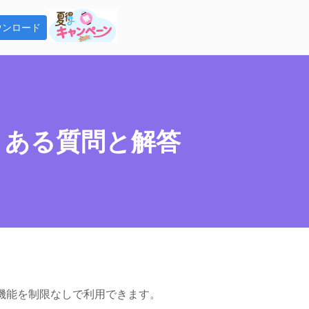
ウンロード
tify 音楽変換
tifyの曲をMP3で永久保存
よくある質問と解答
tube Music 変換
tube Musicの曲をMP3で永久保存
Fab Player
ンロードした音楽をオフラインで
機能を制限なしで利用できます。