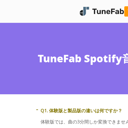
TuneFab Sp
TuneFab Mus
日本で流行っている音楽スト
スから曲をMP3で永久保存
詳しく見る
今すぐ無料体験
プラ
-
Q1. 体験版と製品版の違いは何ですか？
体験版では、曲の3分間しか変換できませ