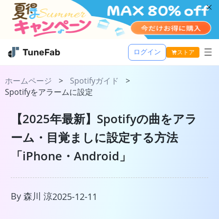
ログイン
ストア
Music One
ホームページ
>
Spotifyガイド
>
Spotifyをアラームに設定
活用記事
TuneFab MusicOne
【2025年最新】Spotifyの曲をアラ
サポート
Apple Music 変換
ーム・目覚ましに設定する方法
Spotify 音楽変換
「iPhone・Android」
Amazon Music 変換
Youtube Music 変換
Line Music 変換
By 森川 涼
2025-12-11
TuneFab Player