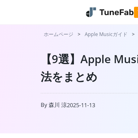
ホームページ
>
Apple Musicガイド
>
【9選】Apple 
法をまとめ
TuneFab Mus
日本で流行っている音楽スト
スから曲をMP3で永久保存
By 森川 涼
詳しく見る
2025-11-13
今すぐ無料体験
プラ