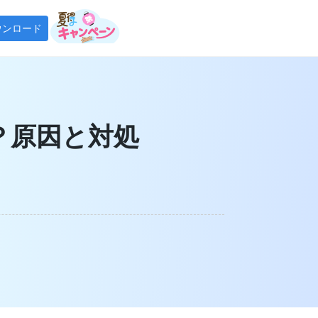
ウンロード
tify 音楽変換
tifyの曲をMP3で永久保存
る？原因と対処
tube Music 変換
tube Musicの曲をMP3で永久保存
Fab Player
ンロードした音楽をオフラインで