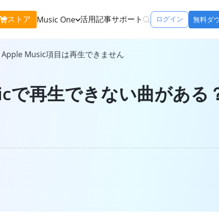
ストア
活用記事
サポート
Music One
ログイン
無料ダ
含む:
Apple Music項目は再生できません
Apple Music 変換
Spo
Apple Musicの曲をMP3で永久保存
Spo
Musicで再生できない曲があ
Amazon Music 変換
You
Amazon Musicの曲をMP3で永久保存
You
icOne
Tune
リーミングサービ
Line Music 変換
できるソフト
ダウ
Line Musicの曲をMP3で永久保存
再生
ンをチェック