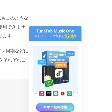
んもこのような
使用できませ
TuneFab Music One
ります。
ストリーミング音楽を
永久保存
イス同期などに
をそれぞれご
今すぐ無料体験