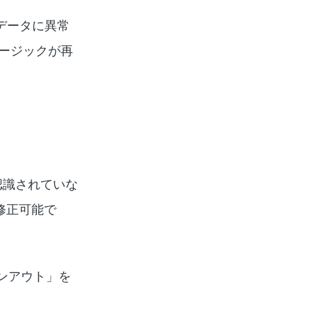
曲データに異常
ュージックが再
が認識されていな
修正可能で
サインアウト」を