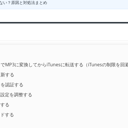
期できない？原因と対処法まとめ
？
でMP3に変換してからiTunesに転送する（iTunesの制限を
更新する
ンを認証する
の設定を調整する
新する
ードする