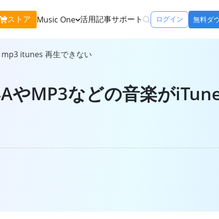
ストア
活用記事
サポート
Music One
ログイン
無料ダ
含む:
mp3 itunes 再生できない
Apple Music 変換
Spo
Apple Musicの曲をMP3で永久保存
Spo
4AやMP3などの音楽がiTu
Amazon Music 変換
You
Amazon Musicの曲をMP3で永久保存
You
icOne
Tune
リーミングサービ
Line Music 変換
できるソフト
ダウ
Line Musicの曲をMP3で永久保存
再生
ンをチェック