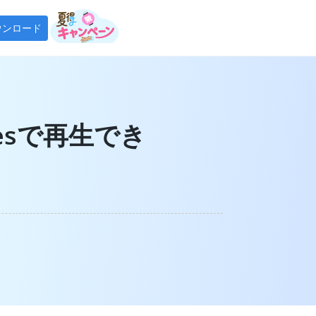
ウンロード
tify 音楽変換
tifyの曲をMP3で永久保存
nesで再生でき
tube Music 変換
tube Musicの曲をMP3で永久保存
Fab Player
ンロードした音楽をオフラインで