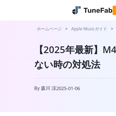
ホームページ
>
Apple Musicガイド
>
【2025年最新】M
ない時の対処法
TuneFab Mus
日本で流行っている音楽スト
スから曲をMP3で永久保存
By 森川 涼
詳しく見る
2025-01-06
今すぐ無料体験
プラ