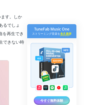
います。しか
があるでしょ
TuneFab Music One
曲を再生でき
ストリーミング音楽を
永久保存
再生できない時
今すぐ無料体験