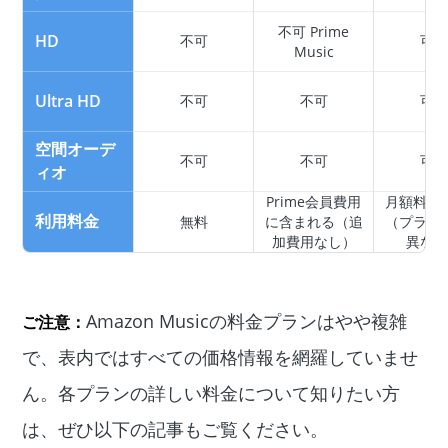
不可 Prime
HD
不可
可能
Music
Ultra HD
不可
不可
可能
空間オーデ
不可
不可
可能
ィオ
Prime会員費用
月額料金
利用料金
無料
に含まれる（追
（プラン
加費用なし）
異なる
Amazon Musicの料金プランはやや複雑
ご注意：
で、表内ではすべての価格情報を網羅していませ
ん。各プランの詳しい料金について知りたい方
は、ぜひ以下の記事もご覧ください。