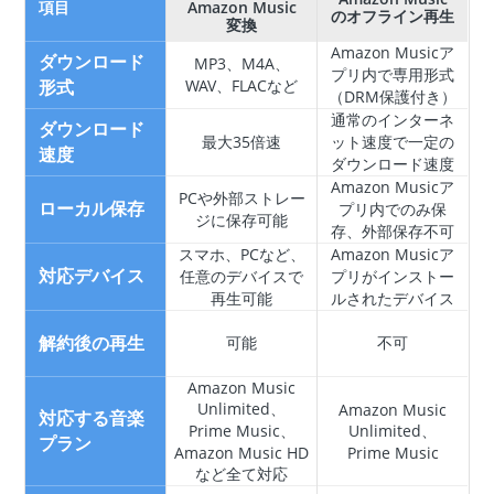
項目
Amazon Music
のオフライン再生
変換
Amazon Musicア
ダウンロード
MP3、M4A、
プリ内で専用形式
形式
WAV、FLACなど
（DRM保護付き）
通常のインターネ
ダウンロード
最大35倍速
ット速度で一定の
速度
ダウンロード速度
Amazon Musicア
PCや外部ストレー
ローカル保存
プリ内でのみ保
ジに保存可能
存、外部保存不可
スマホ、PCなど、
Amazon Musicア
対応デバイス
任意のデバイスで
プリがインストー
再生可能
ルされたデバイス
解約後の再生
可能
不可
Amazon Music
Unlimited、
Amazon Music
対応する音楽
Prime Music、
Unlimited、
プラン
Amazon Music HD
Prime Music
など全て対応