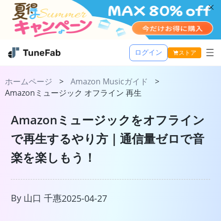
ログイン
ストア
Music One
ホームページ
>
Amazon Musicガイド
>
Amazonミュージック オフライン 再生
活用記事
TuneFab MusicOne
Amazonミュージックをオフライン
サポート
Apple Music 変換
で再生するやり方｜通信量ゼロで音
Spotify 音楽変換
楽を楽しもう！
Amazon Music 変換
Youtube Music 変換
Line Music 変換
By 山口 千惠
2025-04-27
TuneFab Player