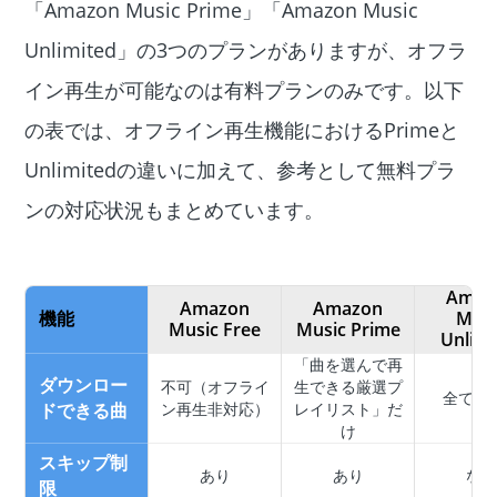
「Amazon Music Prime」「Amazon Music
Unlimited」の3つのプランがありますが、オフラ
イン再生が可能なのは有料プランのみです。以下
の表では、オフライン再生機能におけるPrimeと
Unlimitedの違いに加えて、参考として無料プラ
ンの対応状況もまとめています。
Amaz
Amazon
Amazon
機能
Musi
Music Free
Music Prime
Unlimi
「曲を選んで再
ダウンロー
不可（オフライ
生できる厳選プ
全ての
ドできる曲
ン再生非対応）
レイリスト」だ
け
スキップ制
あり
あり
なし
限